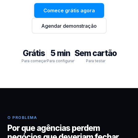
Comece grátis agora
Agendar demonstração
Grátis
5 min
Sem cartão
Para começar
Para configurar
Para testar
O PROBLEMA
Por que agências perdem
negócios que deveriam fechar